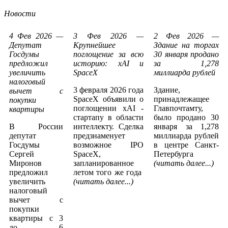
Новости
4 Фев 2026 —
3 Фев 2026 —
2 Фев 2026 —
Депутат
Крупнейшее
Здание на торгах
Госдумы
поглощение за всю
30 января продано
предложил
историю: xAI и
за 1,278
увеличить
SpaceX
миллиарда рублей
налоговый
3 февраля 2026 года
Здание,
вычет с
SpaceX объявили о
принадлежащее
покупки
поглощении xAI -
Главпочтамту,
квартиры
стартапу в области
было продано 30
В России
интеллекту. Сделка
января за 1,278
депутат
предзнаменует
миллиарда рублей
Госдумы
возможное IPO
в центре Санкт-
Сергей
SpaceX,
Петербурга
Миронов
запланированное
(читать далее...)
предложил
летом того же года
увеличить
(читать далее...)
налоговый
вычет с
покупки
квартиры с 3
до 6