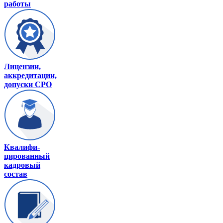
работы
Лицензии,
аккредитации,
допуски СРО
Квалифи-
цированный
кадровый
состав