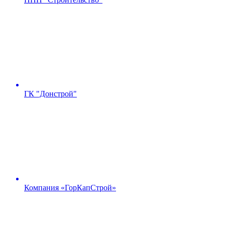
ГК "Донстрой"
Компания «ГорКапСтрой»