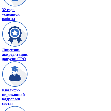
32 года
успешной
работы
Лицензии,
аккредитации,
допуски СРО
Квалифи-
цированный
кадровый
состав