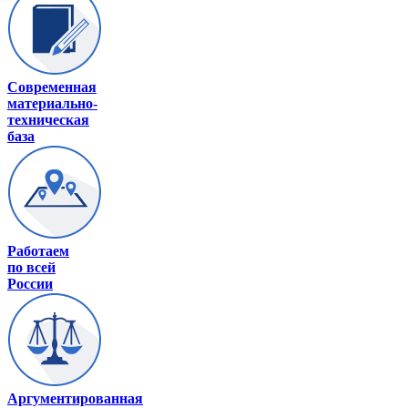
Современная
материально-
техническая
база
Работаем
по всей
России
Аргументированная