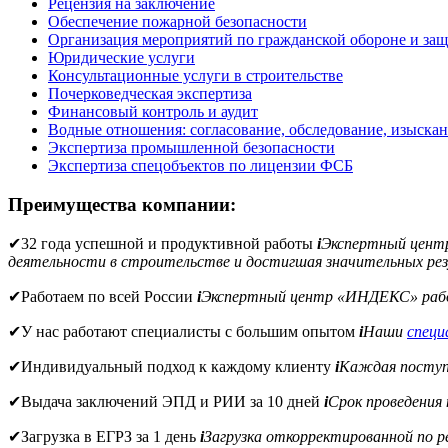
Рецензия на заключение
Обеспечение пожарной безопасности
Организация мероприятий по гражданской обороне и защ
Юридические услуги
Консультационные услуги в строительстве
Почерковедческая экспертиза
Финансовый контроль и аудит
Водные отношения: согласование, обследование, изыска
Экспертиза промышленной безопасности
Экспертиза спецобъектов по лицензии ФСБ
Преимущества компании:
✔
32 года успешной и продуктивной работы
i
Экспертный цен
деятельности в строительстве и достигшая значительных рез
✔
Работаем по всей России
i
Экспертный центр «ИНДЕКС» рабо
✔
У нас работают специалисты с большим опытом
i
Наши
спец
✔
Индивидуальный подход к каждому клиенту
i
Каждая поступи
✔
Выдача заключений ЭПД и РИИ за 10 дней
i
Срок проведения
✔
Загрузка в ЕГРЗ за 1 день
i
Загрузка откорректированной по 