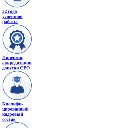
32 года
успешной
работы
Лицензии,
аккредитации,
допуски СРО
Квалифи-
цированный
кадровый
состав