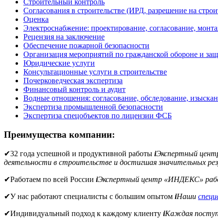
Строительный контроль
Согласования в строительстве (ИРД, разрешение на строи
Оценка
Электроснабжение: проектирование, согласование, монт
Рецензия на заключение
Обеспечение пожарной безопасности
Организация мероприятий по гражданской обороне и защ
Юридические услуги
Консультационные услуги в строительстве
Почерковедческая экспертиза
Финансовый контроль и аудит
Водные отношения: согласование, обследование, изыска
Экспертиза промышленной безопасности
Экспертиза спецобъектов по лицензии ФСБ
Преимущества компании:
✔
32 года успешной и продуктивной работы
i
Экспертный цен
деятельности в строительстве и достигшая значительных рез
✔
Работаем по всей России
i
Экспертный центр «ИНДЕКС» рабо
✔
У нас работают специалисты с большим опытом
i
Наши
спец
✔
Индивидуальный подход к каждому клиенту
i
Каждая поступи