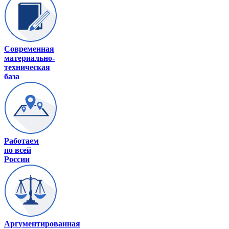
Современная
материально-
техническая
база
Работаем
по всей
России
Аргументированная