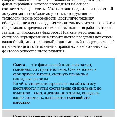
финансирования, которое проводится на основе
соответствующей сметы. Уже на этапе подготовки проектной
документации необходимо учесть конструктивно-
технологические особенности, доступную технику,
оборудование для проведения строительно-ремонтных работ и
представлять пределы стоимости выполнения работ, которая
зависит от множества факторов. Поэтому мероприятия
сметного нормирования в строительстве представляют собой
важнейший, многоплановый и динамичный процесс, который
в целом зависит от изменений правовых и экономических
факторов общественного развития.
Смета
— это финансовый план всех затрат,
связанных со строительством. Она включает в
себя прямые затраты, сметную прибыль и
накладные расходы.
Рас­чё­ты сто­имос­ти строительства объекта осу­
щест­вля­ют­ся пу­тем сос­тавле­ния спе­ци­аль­ных до­
кумен­тов – смет, а де­неж­ные зат­ра­ты, оп­ре­деля­
ющие сто­имость, на­зыва­ют­ся
смет­ной сто­
имостью
.
Сметная стоимость строительства
— это сумма