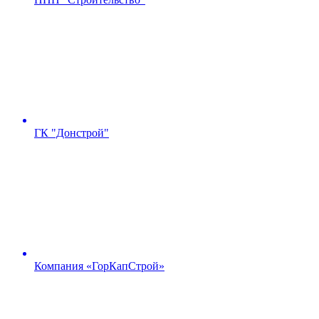
ГК "Донстрой"
Компания «ГорКапСтрой»