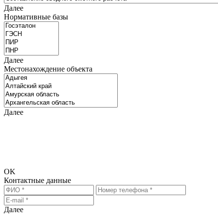
Далее
Нормативные базы
Далее
Местонахождение объекта
Далее
Для предоставления точных расчётов нам требуется
дополнительная информация. Просьба перейти на следующий
шаг и ввести информацию для связи, чтобы мы смогли
связаться с Вами и задать уточняющие вопросы.
OK
Контактные данные
Далее