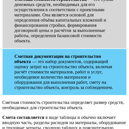
денежных средств, необходимых для его
осуществления в соответствии с проектными
материалами. Она является основой для
определения объёма капитальных вложений и
финансирования стройки, формирования
договорной цены и расчётов за выполненные
работы, определения балансовой стоимости
объекта.
Сметная документация на строительство
объекта
— это набор документов, содержащий
оценку затрат на строительство объекта, включая
расчёт стоимости материалов, работ и услуг,
необходимое количество материалов и
оборудования для выполнения работ, смету на
строительство объекта, контроль за соблюдением.
Смет­ная сто­имость стро­итель­ства оп­ре­деля­ет раз­мер средств,
не­об­хо­димых для стро­итель­ства объ­ек­та.
Смета составляется
в виде таблицы и обычно включает
вводную часть, разделы расходов на материалы, оборудование
и трудовые затраты, сводную таблицу и пояснительную