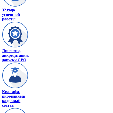
32 года
успешной
работы
Лицензии,
аккредитации,
допуски СРО
Квалифи-
цированный
кадровый
состав