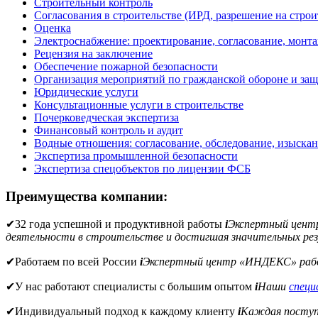
Строительный контроль
Согласования в строительстве (ИРД, разрешение на строи
Оценка
Электроснабжение: проектирование, согласование, монт
Рецензия на заключение
Обеспечение пожарной безопасности
Организация мероприятий по гражданской обороне и защ
Юридические услуги
Консультационные услуги в строительстве
Почерковедческая экспертиза
Финансовый контроль и аудит
Водные отношения: согласование, обследование, изыска
Экспертиза промышленной безопасности
Экспертиза спецобъектов по лицензии ФСБ
Преимущества компании:
✔
32 года успешной и продуктивной работы
i
Экспертный цен
деятельности в строительстве и достигшая значительных рез
✔
Работаем по всей России
i
Экспертный центр «ИНДЕКС» рабо
✔
У нас работают специалисты с большим опытом
i
Наши
спец
✔
Индивидуальный подход к каждому клиенту
i
Каждая поступи