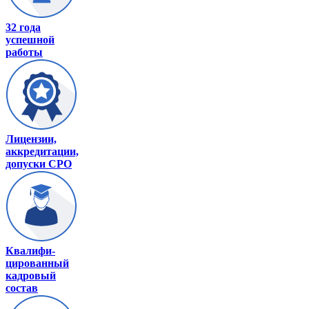
32 года
успешной
работы
Лицензии,
аккредитации,
допуски СРО
Квалифи-
цированный
кадровый
состав