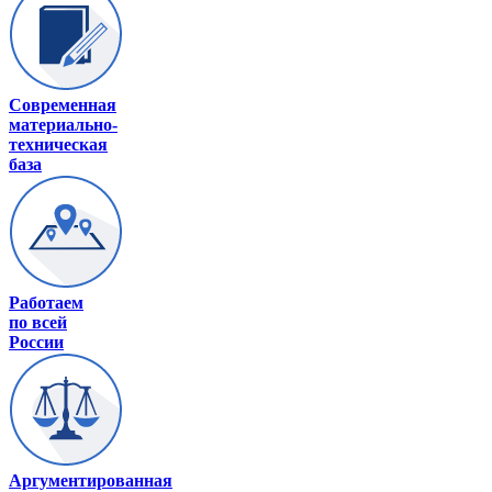
Современная
материально-
техническая
база
Работаем
по всей
России
Аргументированная