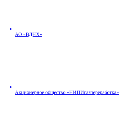
АО «ВДНХ»
Акционерное общество «НИПИгазпереработка»