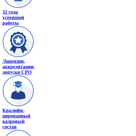
32 года
успешной
работы
Лицензии,
аккредитации,
допуски СРО
Квалифи-
цированный
кадровый
состав