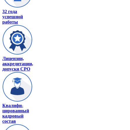
32 года
успешной
работы
Лицензии,
аккредитации,
допуски СРО
Квалифи-
цированный
кадровый
состав