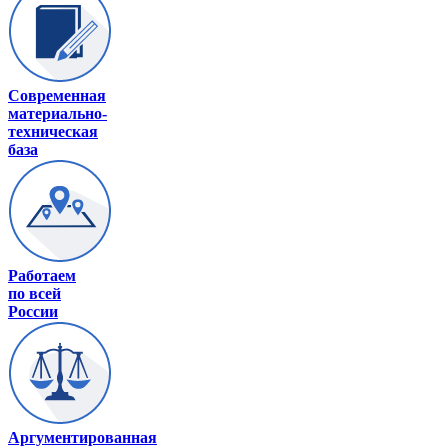
Современная
материально-
техническая
база
Работаем
по всей
России
Аргументированная