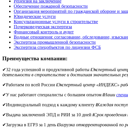
Рецензия на заключение
Обеспечение пожарной безопасности
Организация мероприятий по гражданской обороне и защ
Юридические услуги
Консультационные услуги в строительстве
Почерковедческая экспертиза
Финансовый контроль и аудит
Водные отношения: согласование, обследование, изыска
Экспертиза промышленной безопасности
Экспертиза спецобъектов по лицензии ФСБ
Преимущества компании:
✔
32 года успешной и продуктивной работы
i
Экспертный цен
деятельности в строительстве и достигшая значительных рез
✔
Работаем по всей России
i
Экспертный центр «ИНДЕКС» рабо
✔
У нас работают специалисты с большим опытом
i
Наши
спец
✔
Индивидуальный подход к каждому клиенту
i
Каждая поступи
✔
Выдача заключений ЭПД и РИИ за 10 дней
i
Срок проведения
✔
Загрузка в ЕГРЗ за 1 день
i
Загрузка откорректированной по 