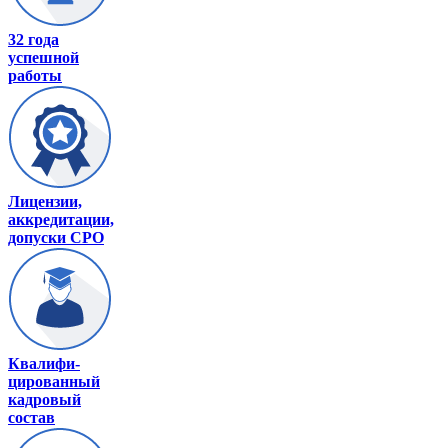
32 года
успешной
работы
Лицензии,
аккредитации,
допуски СРО
Квалифи-
цированный
кадровый
состав