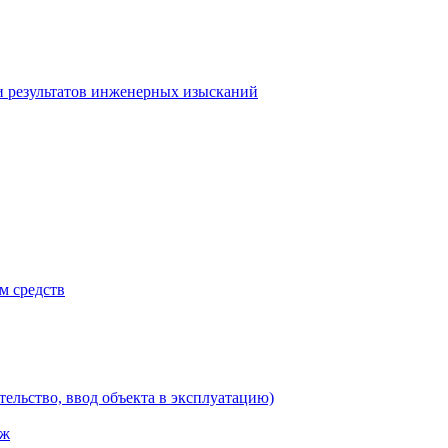
и результатов инженерных изысканий
м средств
тельство, ввод объекта в эксплуатацию)
аж