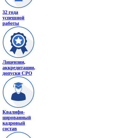
32 года
успешной
работы
Лицензии,
аккредитации,
допуски СРО
Квалифи-
цированный
кадровый
состав