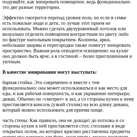
подумайте, как зонировать помещение, ведь функционально
это две разные территории.
Эффектно смотрится перепад уровня пола, но если в семье
есть пожилые люди и дети, то лучше этот прием не
использовать. Можно сделать двухуровневый потолок или
визуально отделить помещения контрастным по цвету либо
по фактуре напольным покрытием. Колонны, арки,
небольшие ширмы и перегородки также помогут зонировать
пространство. Важная роль отводится освещению: на кухне
оно должно быть ярче, а в гостиной – более приглушенным и
уютным.
В качестве зонирования могут выступать:
барная стойка. Это современно и вместе с тем
функционально: она может использоваться и как место для
еды, и как рабочая поверхность, и как украшение интерьера;
диван. Обычно он «смотрит» в зал, а со стороны кухни к нему
приставляется консоль (узкий столик) на всю длину дивана,
который можно использовать для приема пищи.
часть стены. Как правило, она не доходит до потолка и со
стороны кухни к ней приставляется стол; стеллажи в виде
открытых полок, на которых красиво расставлены предметы
интерьера: рамочки для фото, скульптуры, можно поставить