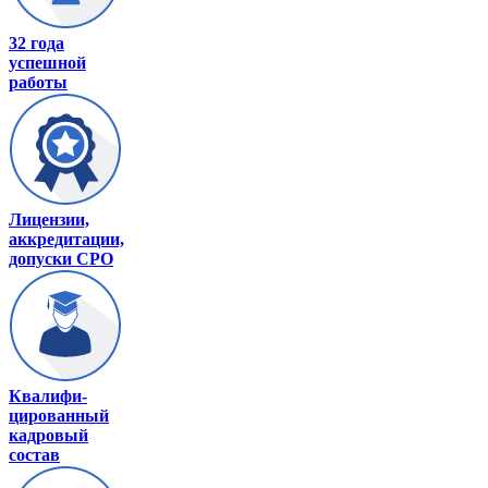
32 года
успешной
работы
Лицензии,
аккредитации,
допуски СРО
Квалифи-
цированный
кадровый
состав