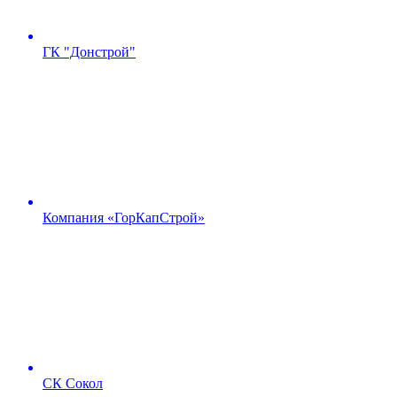
ГК "Донстрой"
Компания «ГорКапСтрой»
СК Сокол