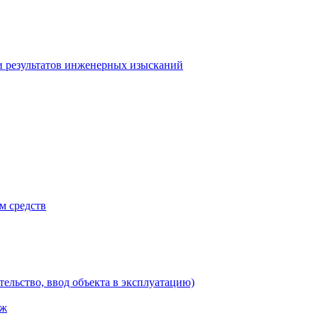
и результатов инженерных изысканий
м средств
тельство, ввод объекта в эксплуатацию)
аж