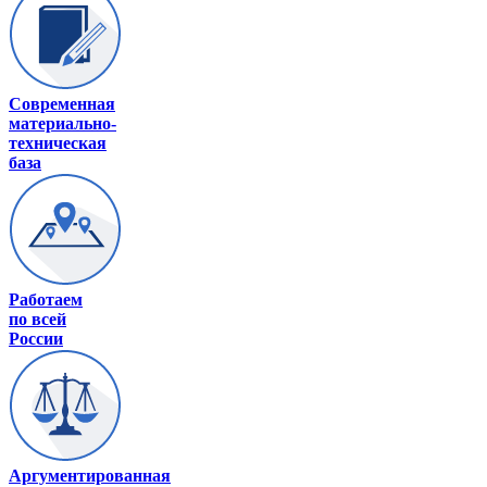
Современная
материально-
техническая
база
Работаем
по всей
России
Аргументированная