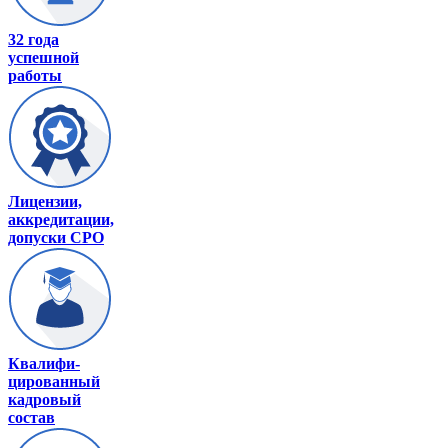
32 года
успешной
работы
Лицензии,
аккредитации,
допуски СРО
Квалифи-
цированный
кадровый
состав