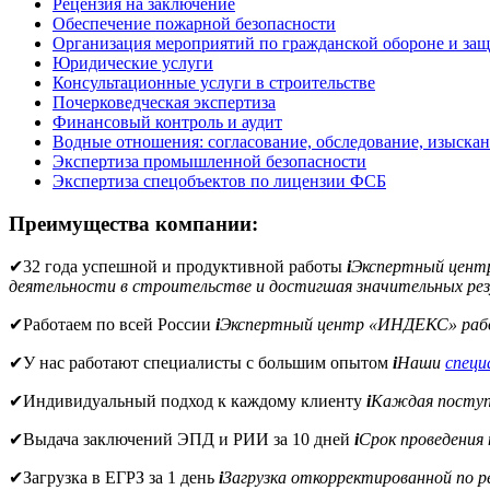
Рецензия на заключение
Обеспечение пожарной безопасности
Организация мероприятий по гражданской обороне и защ
Юридические услуги
Консультационные услуги в строительстве
Почерковедческая экспертиза
Финансовый контроль и аудит
Водные отношения: согласование, обследование, изыска
Экспертиза промышленной безопасности
Экспертиза спецобъектов по лицензии ФСБ
Преимущества компании:
✔
32 года успешной и продуктивной работы
i
Экспертный цен
деятельности в строительстве и достигшая значительных рез
✔
Работаем по всей России
i
Экспертный центр «ИНДЕКС» рабо
✔
У нас работают специалисты с большим опытом
i
Наши
спец
✔
Индивидуальный подход к каждому клиенту
i
Каждая поступи
✔
Выдача заключений ЭПД и РИИ за 10 дней
i
Срок проведения
✔
Загрузка в ЕГРЗ за 1 день
i
Загрузка откорректированной по 