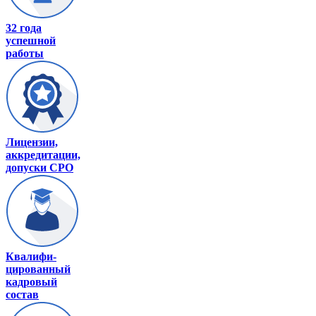
32 года
успешной
работы
Лицензии,
аккредитации,
допуски СРО
Квалифи-
цированный
кадровый
состав