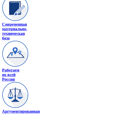
Современная
материально-
техническая
база
Работаем
по всей
России
Аргументированная