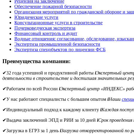
Рецензия на заключение
Обеспечение пожарной безопасности
Организация мероприятий по гражданской обороне и защ
Юридические услуги
Консультационные услуги в строительстве
Почерковедческая экспертиза
Финансовый контроль и аудит
Водные отношения: согласование, обследование, изыска
Экспертиза промышленной безопасности
Экспертиза спецобъектов по лицензии ФСБ
Преимущества компании:
✔
32 года успешной и продуктивной работы
i
Экспертный цен
деятельности в строительстве и достигшая значительных рез
✔
Работаем по всей России
i
Экспертный центр «ИНДЕКС» рабо
✔
У нас работают специалисты с большим опытом
i
Наши
спец
✔
Индивидуальный подход к каждому клиенту
i
Каждая поступи
✔
Выдача заключений ЭПД и РИИ за 10 дней
i
Срок проведения
✔
Загрузка в ЕГРЗ за 1 день
i
Загрузка откорректированной по 