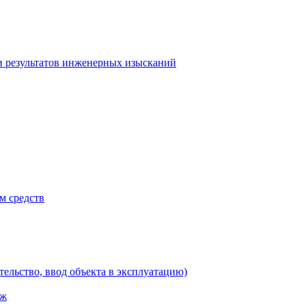
и результатов инженерных изысканий
м средств
тельство, ввод объекта в эксплуатацию)
аж