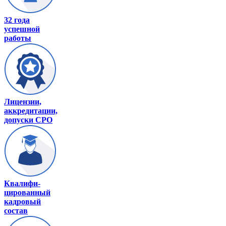
32 года
успешной
работы
Лицензии,
аккредитации,
допуски СРО
Квалифи-
цированный
кадровый
состав