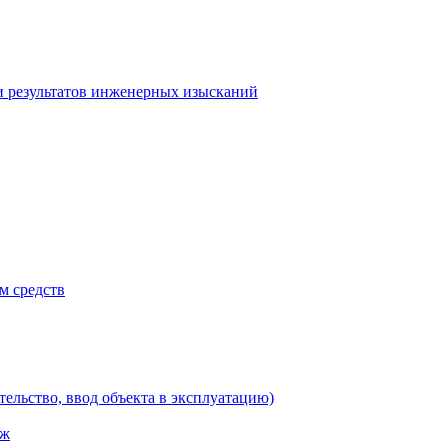
и результатов инженерных изысканий
м средств
тельство, ввод объекта в эксплуатацию)
аж