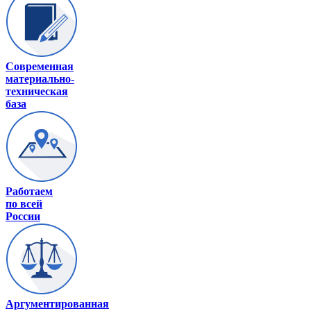
Современная
материально-
техническая
база
Работаем
по всей
России
Аргументированная