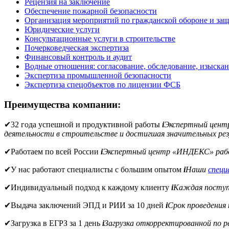
Рецензия на заключение
Обеспечение пожарной безопасности
Организация мероприятий по гражданской обороне и защ
Юридические услуги
Консультационные услуги в строительстве
Почерковедческая экспертиза
Финансовый контроль и аудит
Водные отношения: согласование, обследование, изыска
Экспертиза промышленной безопасности
Экспертиза спецобъектов по лицензии ФСБ
Преимущества компании:
✔
32 года успешной и продуктивной работы
i
Экспертный цен
деятельности в строительстве и достигшая значительных рез
✔
Работаем по всей России
i
Экспертный центр «ИНДЕКС» рабо
✔
У нас работают специалисты с большим опытом
i
Наши
спец
✔
Индивидуальный подход к каждому клиенту
i
Каждая поступи
✔
Выдача заключений ЭПД и РИИ за 10 дней
i
Срок проведения
✔
Загрузка в ЕГРЗ за 1 день
i
Загрузка откорректированной по 