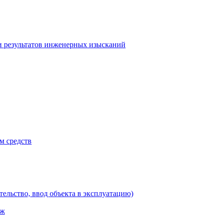
и результатов инженерных изысканий
м средств
тельство, ввод объекта в эксплуатацию)
аж