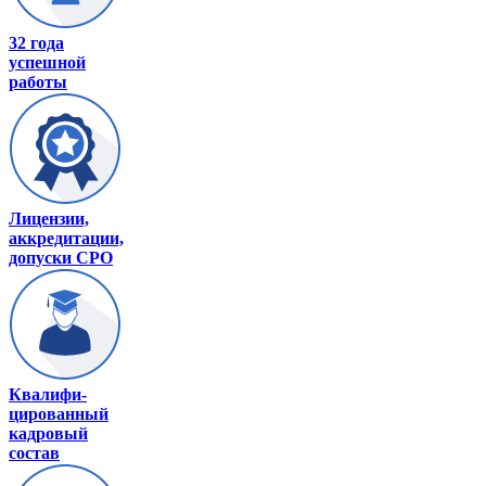
32 года
успешной
работы
Лицензии,
аккредитации,
допуски СРО
Квалифи-
цированный
кадровый
состав