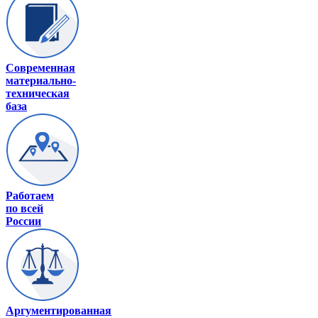
Современная
материально-
техническая
база
Работаем
по всей
России
Аргументированная