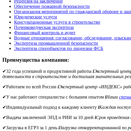
Рецензия на заключение
Обеспечение пожарной безопасности
Организация мероприятий по гражданской обороне и защ
Юридические услуги
Консультационные услуги в строительстве
Почерковедческая экспертиза
Финансовый контроль и аудит
Водные отношения: согласование, обследование, изыска
Экспертиза промышленной безопасности
Экспертиза спецобъектов по лицензии ФСБ
Преимущества компании:
✔
32 года успешной и продуктивной работы
i
Экспертный цен
деятельности в строительстве и достигшая значительных рез
✔
Работаем по всей России
i
Экспертный центр «ИНДЕКС» рабо
✔
У нас работают специалисты с большим опытом
i
Наши
спец
✔
Индивидуальный подход к каждому клиенту
i
Каждая поступи
✔
Выдача заключений ЭПД и РИИ за 10 дней
i
Срок проведения
✔
Загрузка в ЕГРЗ за 1 день
i
Загрузка откорректированной по 