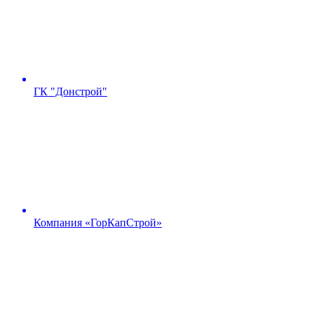
ГК "Донстрой"
Компания «ГорКапСтрой»