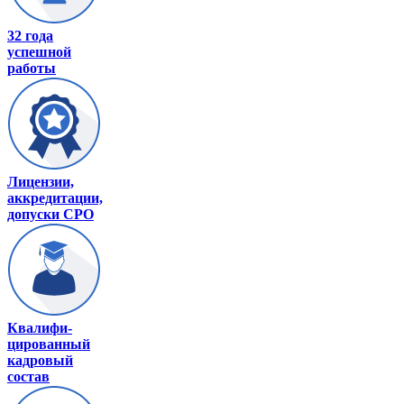
32 года
успешной
работы
Лицензии,
аккредитации,
допуски СРО
Квалифи-
цированный
кадровый
состав