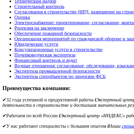
Технический надзор
Строительный контроль
Согласования в строительстве (ИРД, разрешение на строи
Оценка
Электроснабжение: проектирование, согласование, монт
Рецензия на заключение
Обеспечение пожарной безопасности
Организация мероприятий по гражданской обороне и защ
Юридические услуги
Консультационные услуги в строительстве
Почерковедческая экспертиза
Финансовый контроль и аудит
Водные отношения: согласование, обследование, изыска
Экспертиза промышленной безопасности
Экспертиза спецобъектов по лицензии ФСБ
Преимущества компании:
✔
32 года успешной и продуктивной работы
i
Экспертный цен
деятельности в строительстве и достигшая значительных рез
✔
Работаем по всей России
i
Экспертный центр «ИНДЕКС» рабо
✔
У нас работают специалисты с большим опытом
i
Наши
спец