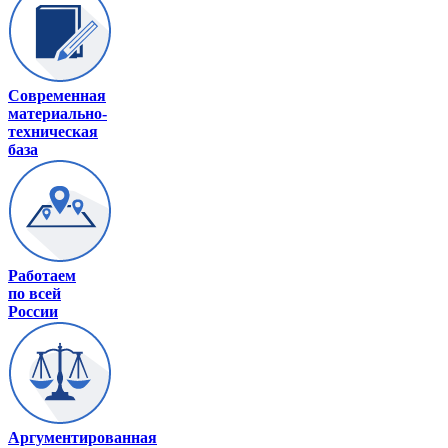
Современная
материально-
техническая
база
Работаем
по всей
России
Аргументированная