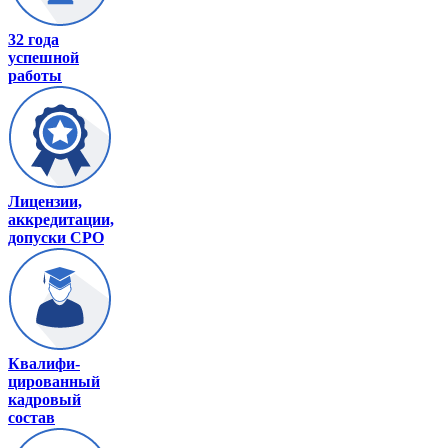
32 года
успешной
работы
Лицензии,
аккредитации,
допуски СРО
Квалифи-
цированный
кадровый
состав