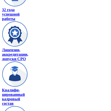
32 года
успешной
работы
Лицензии,
аккредитации,
допуски СРО
Квалифи-
цированный
кадровый
состав