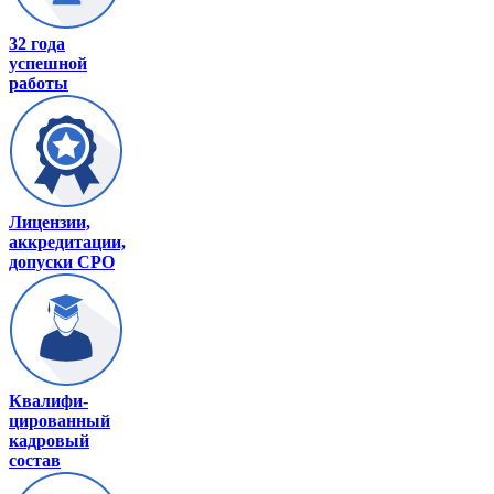
32 года
успешной
работы
Лицензии,
аккредитации,
допуски СРО
Квалифи-
цированный
кадровый
состав