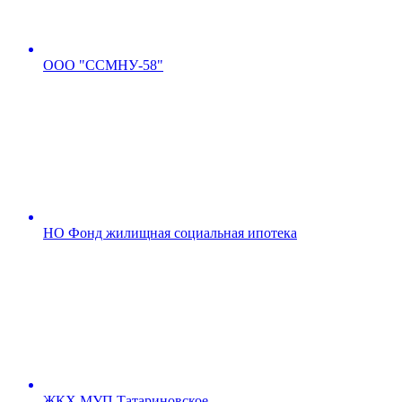
ООО "ССМНУ-58"
НО Фонд жилищная социальная ипотека
ЖКХ МУП Татариновское