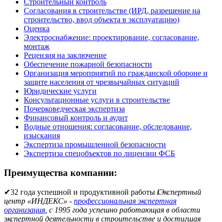
Строительный контроль
Согласования в строительстве (ИРД, разрешение на
строительство, ввод объекта в эксплуатацию)
Оценка
Электроснабжение: проектирование, согласование,
монтаж
Рецензия на заключение
Обеспечение пожарной безопасности
Организация мероприятий по гражданской обороне и
защите населения от чрезвычайных ситуаций
Юридические услуги
Консультационные услуги в строительстве
Почерковедческая экспертиза
Финансовый контроль и аудит
Водные отношения: согласование, обследование,
изыскания
Экспертиза промышленной безопасности
Экспертиза спецобъектов по лицензии ФСБ
Преимущества компании:
✔
32 года успешной и продуктивной работы
i
Экспертный
центр «ИНДЕКС» -
профессиональная экспертная
организация
, с 1995 года успешно работающая в области
экспертной деятельности в строительстве и достигшая