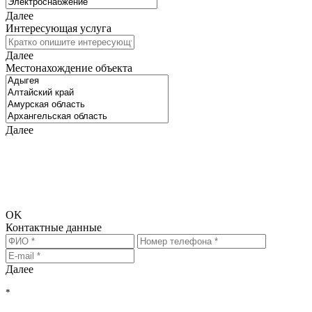
Далее
Интересующая услуга
Далее
Местонахождение объекта
Далее
Исходя из введённых Вами данных требуется дополнительная
информация. Просьба перейти на следующий шаг и ввести
информацию для связи, чтобы мы смогли предоставить Вам
более точный расчёт стоимости.
OK
Контактные данные
Далее
*
Нажимая на кнопку "РАССЧИТАТЬ", Вы соглашаетесь на
обработку персональных данных
, с
политикой обработки