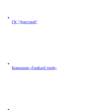
ГК "Донстрой"
Компания «ГорКапСтрой»