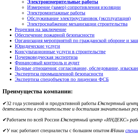
Электроизмерительные работы
Измерение (замер) сопротивления изоляции
Электромонтажные работы
Обслуживание электроустановок (эксплуатация)
Электроснабжение механизации строительства
Рецензия на заключение
Обеспечение пожарной безопасности
Организация мероприятий по гражданской обороне и защ
Юридические услуги
Консультационные услуги в строительстве
Почерковедческая экспертиза
Финансовый контроль и аудит
Водные отношения: согласование, обследование, изыска
Экспертиза промышленной безопасности
Экспертиза спецобъектов по лицензии ФСБ
Преимущества компании:
✔
32 года успешной и продуктивной работы
i
Экспертный цен
деятельности в строительстве и достигшая значительных рез
✔
Работаем по всей России
i
Экспертный центр «ИНДЕКС» рабо
✔
У нас работают специалисты с большим опытом
i
Наши
спец