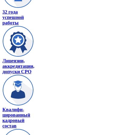
32 года
успешной
работы
Лицензии,
аккредитации,
допуски СРО
Квалифи-
цированный
кадровый
состав