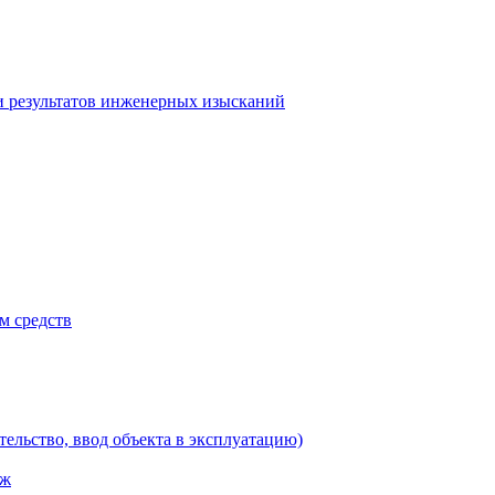
и результатов инженерных изысканий
м средств
тельство, ввод объекта в эксплуатацию)
аж