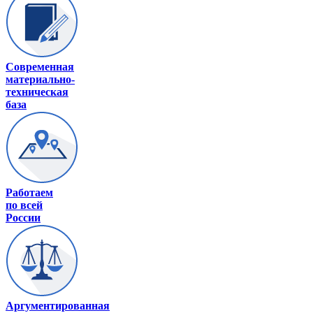
Современная
материально-
техническая
база
Работаем
по всей
России
Аргументированная