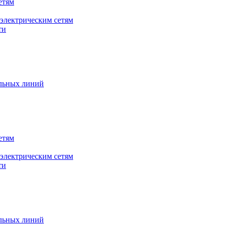
етям
электрическим сетям
ти
ельных линий
етям
электрическим сетям
ти
ельных линий