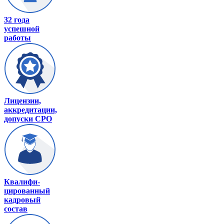
32 года
успешной
работы
Лицензии,
аккредитации,
допуски СРО
Квалифи-
цированный
кадровый
состав