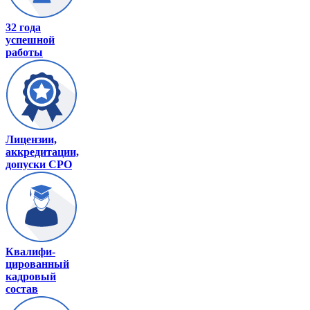
32 года
успешной
работы
Лицензии,
аккредитации,
допуски СРО
Квалифи-
цированный
кадровый
состав