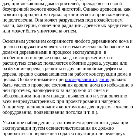
дач, привлекающим домостроителей, прежде всего своей
безупречной экологической чистотой. Однако древесина, как
всякий природный материал органического происхождения,
не долговечна. Она может разрушаться под воздействием
влаги, бактерий, солнечной радиации, древесных вредителей,
или может быть уничтожена огнем.
Основным условием сохранности любого деревянного дома и
целого сооружения является систематическое наблюдение за
домами деревянными в процессе эксплуатации, в
особенности в первые годы, когда в сопряжениях и в
растянутых стыках появляются обмятие дерева, усушка или
разбухание дерева, трещины и другие подобные дефекты
дерева, вредно сказывающиеся на работе конструкции дома в
целом. Особое внимание при
обследовании здания
должно
быть уделено проверке состояния кровли дома во избежание в
ней протечек, наблюдению за нагрузкой от снега и
образованием под ним наледи, выявлению и установлению
всех непредусмотренных при проектировании нагрузок
(например, использования конструкции для подъема тяжелого
оборудования, подвешивания потолка и т. п.).
Указанное наблюдение за состоянием деревянного дома при
эксплуатации путем освидетельствования их должно
проводиться в первые два года эксплуатации не реже двух