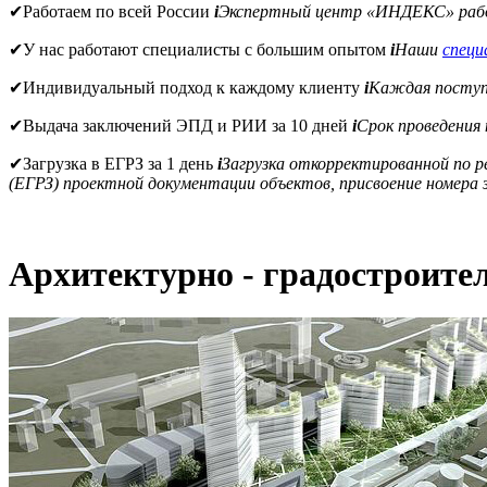
✔
Работаем по всей России
i
Экспертный центр «ИНДЕКС» рабо
✔
У нас работают специалисты с большим опытом
i
Наши
спец
✔
Индивидуальный подход к каждому клиенту
i
Каждая поступи
✔
Выдача заключений ЭПД и РИИ за 10 дней
i
Срок проведения
✔
Загрузка в ЕГРЗ за 1 день
i
Загрузка откорректированной по 
(ЕГРЗ) проектной документации объектов, присвоение номера з
Архитектурно - градостроите