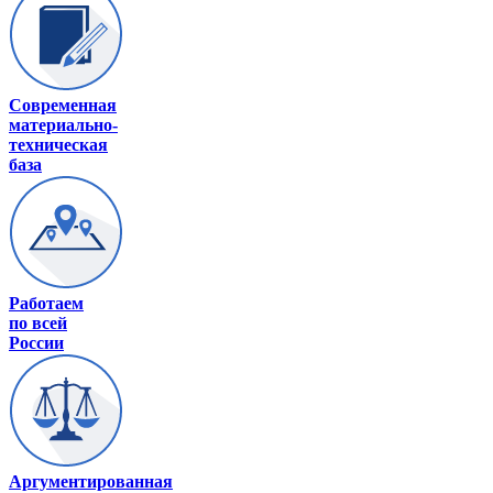
Современная
материально-
техническая
база
Работаем
по всей
России
Аргументированная