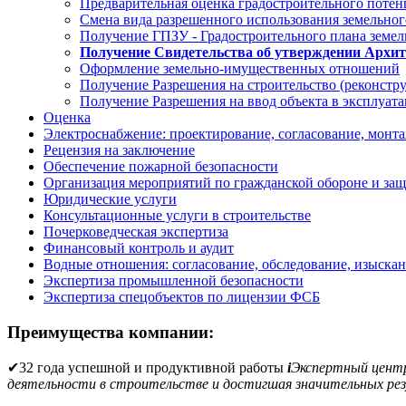
Предварительная оценка градостроительного потен
Смена вида разрешенного использования земельног
Получение ГПЗУ - Градостроительного плана земел
Получение Свидетельства об утверждении Архите
Оформление земельно-имущественных отношений
Получение Разрешения на строительство (реконстр
Получение Разрешения на ввод объекта в эксплуат
Оценка
Электроснабжение: проектирование, согласование, монт
Рецензия на заключение
Обеспечение пожарной безопасности
Организация мероприятий по гражданской обороне и защ
Юридические услуги
Консультационные услуги в строительстве
Почерковедческая экспертиза
Финансовый контроль и аудит
Водные отношения: согласование, обследование, изыска
Экспертиза промышленной безопасности
Экспертиза спецобъектов по лицензии ФСБ
Преимущества компании:
✔
32 года успешной и продуктивной работы
i
Экспертный цен
деятельности в строительстве и достигшая значительных рез