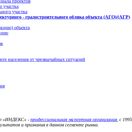
циала проектов
о участка
ьного участка
ктурного - градостроительного облика объекта (АГО)/(АГР)
укцию) объекта
ацию
аж
ите населения от чрезвычайных ситуаций
ния
тр «ИНДЕКС» -
профессиональная экспертная организация
, с 19
ультатов и признания в данном сегменте рынка.