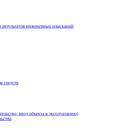
и результатов инженерных изысканий
м средств
тельство, ввод объекта в эксплуатацию)
льства