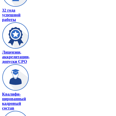
32 года
успешной
работы
Лицензии,
аккредитации,
допуски СРО
Квалифи-
цированный
кадровый
состав