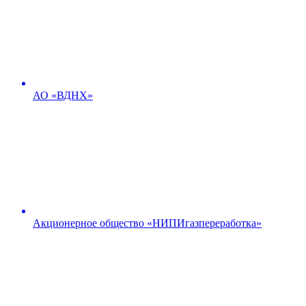
АО «ВДНХ»
Акционерное общество «НИПИгазпереработка»