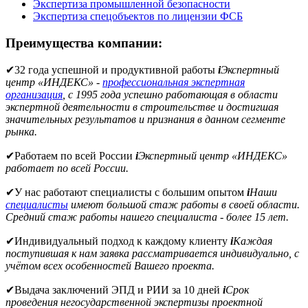
Экспертиза промышленной безопасности
Экспертиза спецобъектов по лицензии ФСБ
Преимущества компании:
✔
32 года успешной и продуктивной работы
i
Экспертный
центр «ИНДЕКС» -
профессиональная экспертная
организация
, с 1995 года успешно работающая в области
экспертной деятельности в строительстве и достигшая
значительных результатов и признания в данном сегменте
рынка.
✔
Работаем по всей России
i
Экспертный центр «ИНДЕКС»
работает по всей России.
✔
У нас работают специалисты с большим опытом
i
Наши
специалисты
имеют большой стаж работы в своей области.
Средний стаж работы нашего специалиста - более 15 лет.
✔
Индивидуальный подход к каждому клиенту
i
Каждая
поступившая к нам заявка рассматривается индивидуально, с
учётом всех особенностей Вашего проекта.
✔
Выдача заключений ЭПД и РИИ за 10 дней
i
Срок
проведения негосударственной экспертизы проектной