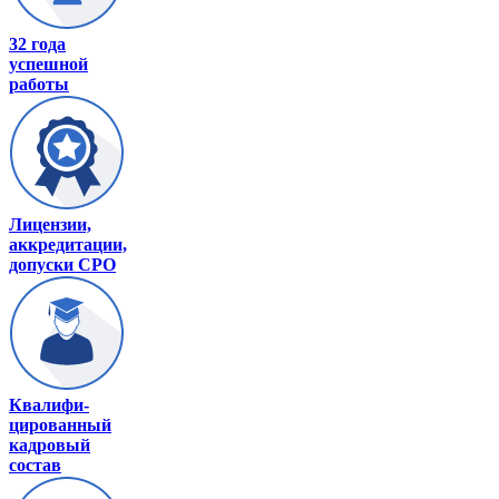
32 года
успешной
работы
Лицензии,
аккредитации,
допуски СРО
Квалифи-
цированный
кадровый
состав