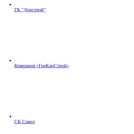
ГК "Донстрой"
Компания «ГорКапСтрой»
СК Сокол