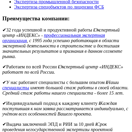
Экспертиза промышленной безопасности
Экспертиза спецобъектов по лицензии ФСБ
Преимущества компании:
✔
32 года успешной и продуктивной работы
i
Экспертный
центр «ИНДЕКС» -
профессиональная экспертная
организация
, с 1995 года успешно работающая в области
экспертной деятельности в строительстве и достигшая
значительных результатов и признания в данном сегменте
рынка.
✔
Работаем по всей России
i
Экспертный центр «ИНДЕКС»
работает по всей России.
✔
У нас работают специалисты с большим опытом
i
Наши
специалисты
имеют большой стаж работы в своей области.
Средний стаж работы нашего специалиста - более 15 лет.
✔
Индивидуальный подход к каждому клиенту
i
Каждая
поступившая к нам заявка рассматривается индивидуально, с
учётом всех особенностей Вашего проекта.
✔
Выдача заключений ЭПД и РИИ за 10 дней
i
Срок
проведения негосударственной экспертизы проектной