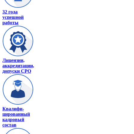
32 года
успешной
работы
Лицензии,
аккредитации,
допуски СРО
Квалифи-
цированный
кадровый
состав