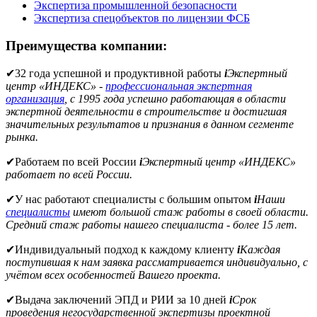
Экспертиза промышленной безопасности
Экспертиза спецобъектов по лицензии ФСБ
Преимущества компании:
✔
32 года успешной и продуктивной работы
i
Экспертный
центр «ИНДЕКС» -
профессиональная экспертная
организация
, с 1995 года успешно работающая в области
экспертной деятельности в строительстве и достигшая
значительных результатов и признания в данном сегменте
рынка.
✔
Работаем по всей России
i
Экспертный центр «ИНДЕКС»
работает по всей России.
✔
У нас работают специалисты с большим опытом
i
Наши
специалисты
имеют большой стаж работы в своей области.
Средний стаж работы нашего специалиста - более 15 лет.
✔
Индивидуальный подход к каждому клиенту
i
Каждая
поступившая к нам заявка рассматривается индивидуально, с
учётом всех особенностей Вашего проекта.
✔
Выдача заключений ЭПД и РИИ за 10 дней
i
Срок
проведения негосударственной экспертизы проектной