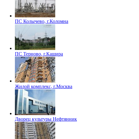
ПС Колычево, г.Коломна
ПС Терново, г.Кашира
Жилой комплекс, г.Москва
Дворец культуры Нефтянник