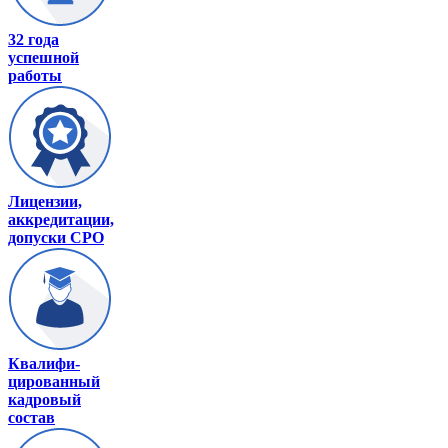
32 года
успешной
работы
Лицензии,
аккредитации,
допуски СРО
Квалифи-
цированный
кадровый
состав