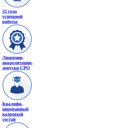
32 года
успешной
работы
Лицензии,
аккредитации,
допуски СРО
Квалифи-
цированный
кадровый
состав