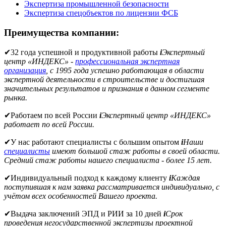
Экспертиза промышленной безопасности
Экспертиза спецобъектов по лицензии ФСБ
Преимущества компании:
✔
32 года успешной и продуктивной работы
i
Экспертный
центр «ИНДЕКС» -
профессиональная экспертная
организация
, с 1995 года успешно работающая в области
экспертной деятельности в строительстве и достигшая
значительных результатов и признания в данном сегменте
рынка.
✔
Работаем по всей России
i
Экспертный центр «ИНДЕКС»
работает по всей России.
✔
У нас работают специалисты с большим опытом
i
Наши
специалисты
имеют большой стаж работы в своей области.
Средний стаж работы нашего специалиста - более 15 лет.
✔
Индивидуальный подход к каждому клиенту
i
Каждая
поступившая к нам заявка рассматривается индивидуально, с
учётом всех особенностей Вашего проекта.
✔
Выдача заключений ЭПД и РИИ за 10 дней
i
Срок
проведения негосударственной экспертизы проектной