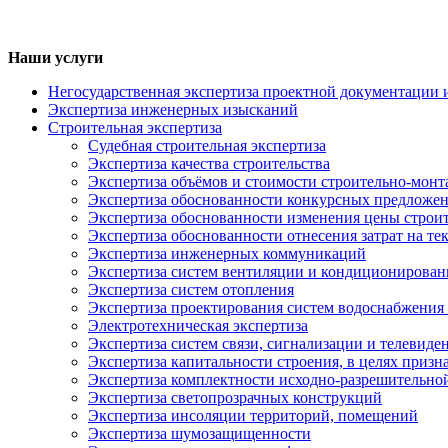
Наши услуги
Негосударственная экспертиза проектной документации 
Экспертиза инженерных изысканий
Строительная экспертиза
Судебная строительная экспертиза
Экспертиза качества строительства
Экспертиза объёмов и стоимости строительно-мон
Экспертиза обоснованности конкурсных предложе
Экспертиза обоснованности изменения цены строит
Экспертиза обоснованности отнесения затрат на т
Экспертиза инженерных коммуникаций
Экспертиза систем вентиляции и кондиционирован
Экспертиза систем отопления
Экспертиза проектирования систем водоснабжения
Электротехническая экспертиза
Экспертиза систем связи, сигнализации и телевиде
Экспертиза капитальности строения, в целях призн
Экспертиза комплектности исходно-разрешительно
Экспертиза светопрозрачных конструкций
Экспертиза инсоляции территорий, помещений
Экспертиза шумозащищенности