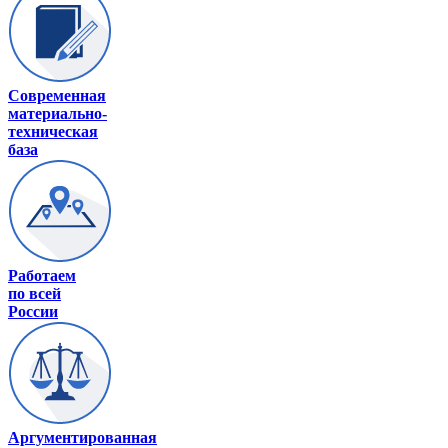
Современная
материально-
техническая
база
Работаем
по всей
России
Аргументированная