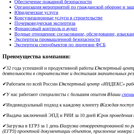
Обеспечение пожарной безопасности
Организация мероприятий по гражданской обороне и защ
Юридические услуги
Консультационные услуги в строительстве
Почерковедческая экспертиза
Финансовый контроль и аудит
Водные отношения: согласование, обследование, изыска
Экспертиза промышленной безопасности
Экспертиза спецобъектов по лицензии ФСБ
Преимущества компании:
✔
32 года успешной и продуктивной работы
i
Экспертный цен
деятельности в строительстве и достигшая значительных рез
✔
Работаем по всей России
i
Экспертный центр «ИНДЕКС» рабо
✔
У нас работают специалисты с большим опытом
i
Наши
спец
✔
Индивидуальный подход к каждому клиенту
i
Каждая поступи
✔
Выдача заключений ЭПД и РИИ за 10 дней
i
Срок проведения
✔
Загрузка в ЕГРЗ за 1 день
i
Загрузка откорректированной по 
(ЕГРЗ) проектной документации объектов, присвоение номера з