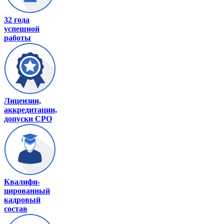
32 года
успешной
работы
Лицензии,
аккредитации,
допуски СРО
Квалифи-
цированный
кадровый
состав