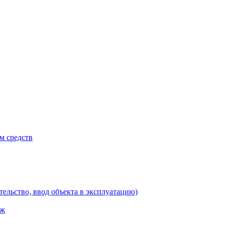
м средств
тельство, ввод объекта в эксплуатацию)
аж