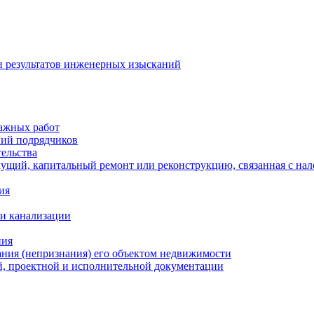
и результатов инженерных изысканий
тажных работ
ний подрядчиков
ельства
екущий, капитальный ремонт или реконструкцию, связанная с н
ия
 и канализации
ния
ания (непризнания) его объектом недвижимости
й, проектной и исполнительной документации