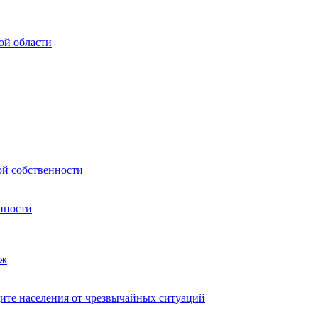
ой области
ой собственности
нности
аж
ите населения от чрезвычайных ситуаций