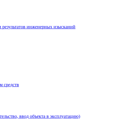
и результатов инженерных изысканий
м средств
тельство, ввод объекта в эксплуатацию)