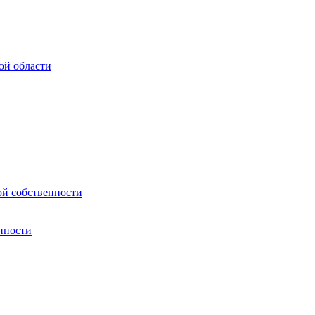
ой области
ой собственности
нности