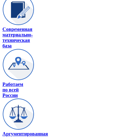
Современная
материально-
техническая
база
Работаем
по всей
России
Аргументированная