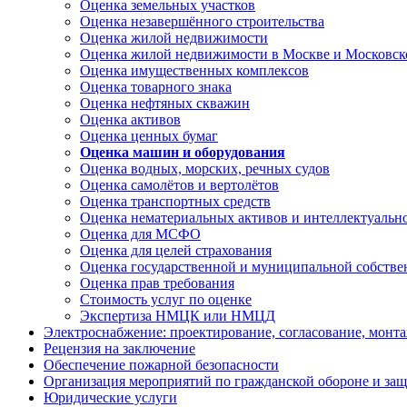
Оценка земельных участков
Оценка незавершённого строительства
Оценка жилой недвижимости
Оценка жилой недвижимости в Москве и Московск
Оценка имущественных комплексов
Оценка товарного знака
Оценка нефтяных скважин
Оценка активов
Оценка ценных бумаг
Оценка машин и оборудования
Оценка водных, морских, речных судов
Оценка самолётов и вертолётов
Оценка транспортных средств
Оценка нематериальных активов и интеллектуальн
Оценка для МСФО
Оценка для целей страхования
Оценка государственной и муниципальной собстве
Оценка прав требования
Стоимость услуг по оценке
Экспертиза НМЦК или НМЦД
Электроснабжение: проектирование, согласование, монт
Рецензия на заключение
Обеспечение пожарной безопасности
Организация мероприятий по гражданской обороне и защ
Юридические услуги