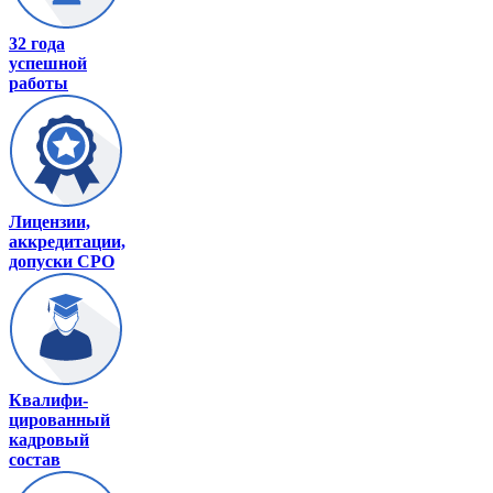
32 года
успешной
работы
Лицензии,
аккредитации,
допуски СРО
Квалифи-
цированный
кадровый
состав