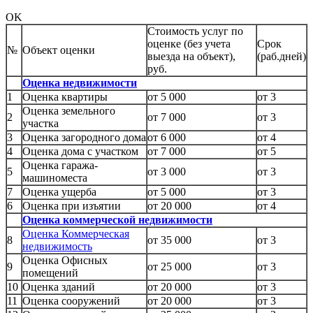
OK
Стоимость услуг по
оценке (без учета
Срок
№
Объект оценки
выезда на объект),
(раб.дней)
руб.
Оценка недвижимости
1
Оценка квартиры
от 5 000
от 3
Оценка земельного
2
от 7 000
от 3
участка
3
Оценка загородного дома
от 6 000
от 4
4
Оценка дома с участком
от 7 000
от 5
Оценка гаража-
5
от 3 000
от 3
машиноместа
7
Оценка ущерба
от 5 000
от 3
6
Оценка при изъятии
от 20 000
от 4
Оценка коммерческой недвижимости
Оценка Коммерческая
8
от 35 000
от 3
недвижимость
Оценка Офисных
9
от 25 000
от 3
помещений
10
Оценка зданий
от 20 000
от 3
11
Оценка сооружений
от 20 000
от 3