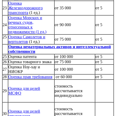
Оценка
23
Железнодорожного
от 35 000
от 5
транспорта
(1 ед.)
Оценка Морских и
речных судов,
24
от 90 000
от 5
отнесенных к
недвижимости (1 ед.)
25
Оценка Самолетов и
от 75 000
от 5
вертолетов
(1 ед.)
Оценка нематериальных активов и интеллектуальной
собственности
25
Оценка патента
от 100 000
от 5
26
Оценка товарного знака
от 75 000
от 5
Оценка Ноу-хау и
27
от 100 000
от 5
НИОКР
28
Оценка прав требования
от 60 000
от 5
стоимость
Оценка для целей
29
рассчитывается
МСФО
индивидуально
стоимость
Оценка для целей
30
рассчитывается
страхования