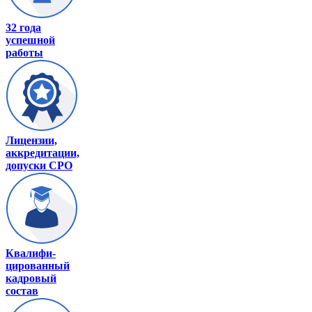
32 года
успешной
работы
Лицензии,
аккредитации,
допуски СРО
Квалифи-
цированный
кадровый
состав