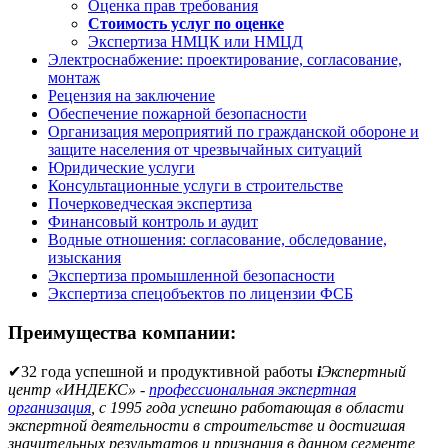
Оценка прав требования
Стоимость услуг по оценке
Экспертиза НМЦК или НМЦД
Электроснабжение: проектирование, согласование,
монтаж
Рецензия на заключение
Обеспечение пожарной безопасности
Организация мероприятий по гражданской обороне и
защите населения от чрезвычайных ситуаций
Юридические услуги
Консультационные услуги в строительстве
Почерковедческая экспертиза
Финансовый контроль и аудит
Водные отношения: согласование, обследование,
изыскания
Экспертиза промышленной безопасности
Экспертиза спецобъектов по лицензии ФСБ
Преимущества компании:
✔
32 года успешной и продуктивной работы
i
Экспертный
центр «ИНДЕКС» -
профессиональная экспертная
организация
, с 1995 года успешно работающая в области
экспертной деятельности в строительстве и достигшая
значительных результатов и признания в данном сегменте