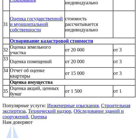
индивидуально
Оценка государственной
стоимость
31
и муниципальной
рассчитывается
собственности
индивидуально
Оспаривание кадастровой стоимости
Оценка земельного
32
от 20 000
от 3
участка
33
Оценка помещений
от 20 000
от 3
34
Отчет об оценке
от 15 000
от 3
квартиры
Оценка имущества
Оценка акций, ценных
35
от 1 500
от 1
бумаг
Популярные услуги:
Инженерные изыскания
,
Строительная
экспертиза
,
Технический надзор
,
Обследование зданий и
сооружений
,
Оценка
Нам доверяют