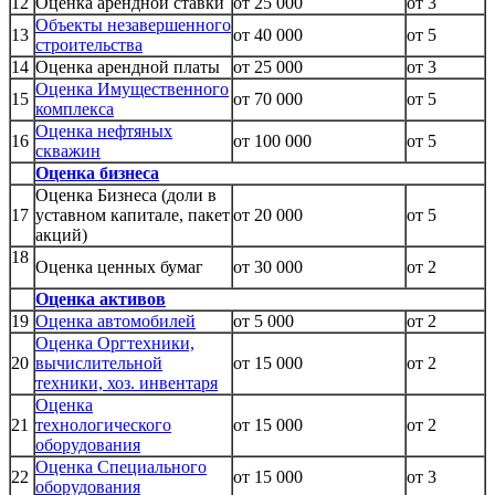
12
Оценка арендной ставки
от 25 000
от 3
Объекты незавершенного
13
от 40 000
от 5
строительства
14
Оценка арендной платы
от 25 000
от 3
Оценка Имущественного
15
от 70 000
от 5
комплекса
Оценка нефтяных
16
от 100 000
от 5
скважин
Оценка бизнеса
Оценка Бизнеса (доли в
17
уставном капитале, пакет
от 20 000
от 5
акций)
18
Оценка ценных бумаг
от 30 000
от 2
Оценка активов
19
Оценка автомобилей
от 5 000
от 2
Оценка Оргтехники,
20
вычислительной
от 15 000
от 2
техники, хоз. инвентаря
Оценка
21
технологического
от 15 000
от 2
оборудования
Оценка Специального
22
от 15 000
от 3
оборудования