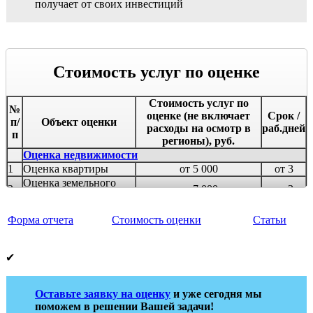
получает от своих инвестиций
Стоимость услуг по оценке
Стоимость услуг по
№
оценке (не включает
Срок /
п/
Объект оценки
расходы на осмотр в
раб.дней
п
регионы), руб.
Оценка недвижимости
1
Оценка квартиры
от 5 000
от 3
Оценка земельного
2
от 7 000
от 3
участка
Оценка загородного
3
от 6 000
от 4
Форма отчета
Стоимость оценки
Статьи
дома
Оценка дома с
4
от 7 000
от 5
участком
✔
Оценка гаража-
5
от 3 000
от 3
машиноместа
6
Оценка ущерба
от 5 000
от 4
Оставьте заявку на оценку
и уже сегодня мы
Оценка комерческой недвижимости
поможем в решении Вашей задачи!