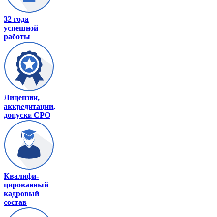
32 года
успешной
работы
Лицензии,
аккредитации,
допуски СРО
Квалифи-
цированный
кадровый
состав