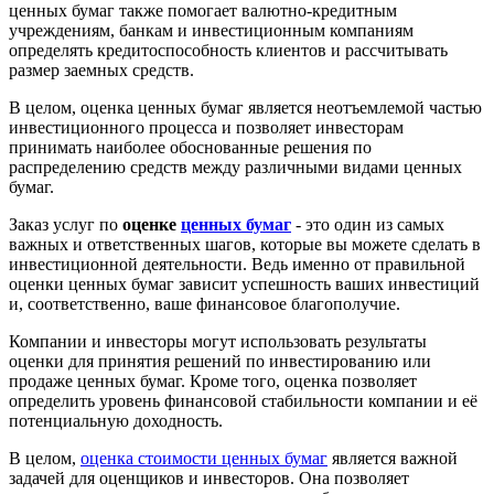
26
от 75 000
от 5
ценных бумаг также помогает валютно-кредитным
знака
учреждениям, банкам и инвестиционным компаниям
Оценка Ноу-хау и
определять кредитоспособность клиентов и рассчитывать
27
от 100 000
от 5
НИОКР
размер заемных средств.
Оценка прав
28
от 60 000
от 5
требования
В целом, оценка ценных бумаг является неотъемлемой частью
стоимость
инвестиционного процесса и позволяет инвесторам
Оценка для целей
29
рассчитывается
принимать наиболее обоснованные решения по
МСФО
индивидуально
распределению средств между различными видами ценных
стоимость
бумаг.
Оценка для целей
30
рассчитывается
страхования
Заказ услуг по
оценке
ценных бумаг
- это один из самых
индивидуально
важных и ответственных шагов, которые вы можете сделать в
Оценка
стоимость
инвестиционной деятельности. Ведь именно от правильной
государственной и
31
рассчитывается
оценки ценных бумаг зависит успешность ваших инвестиций
муниципальной
индивидуально
и, соответственно, ваше финансовое благополучие.
собственности
Оспаривание кадастровой стоимости
Компании и инвесторы могут использовать результаты
Оценка земельного
оценки для принятия решений по инвестированию или
32
от 20 000
от 3
участка
продаже ценных бумаг. Кроме того, оценка позволяет
33
определить уровень финансовой стабильности компании и её
Оценка помещений
от 20 000
от 3
потенциальную доходность.
34
Отчет об оценке
от 15 000
от 3
квартиры
В целом,
оценка стоимости ценных бумаг
является важной
Оценка имущества
задачей для оценщиков и инвесторов. Она позволяет