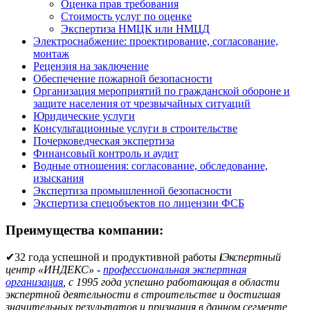
Оценка прав требования
Стоимость услуг по оценке
Экспертиза НМЦК или НМЦД
Электроснабжение: проектирование, согласование,
монтаж
Рецензия на заключение
Обеспечение пожарной безопасности
Организация мероприятий по гражданской обороне и
защите населения от чрезвычайных ситуаций
Юридические услуги
Консультационные услуги в строительстве
Почерковедческая экспертиза
Финансовый контроль и аудит
Водные отношения: согласование, обследование,
изыскания
Экспертиза промышленной безопасности
Экспертиза спецобъектов по лицензии ФСБ
Преимущества компании:
✔
32 года успешной и продуктивной работы
i
Экспертный
центр «ИНДЕКС» -
профессиональная экспертная
организация
, с 1995 года успешно работающая в области
экспертной деятельности в строительстве и достигшая
значительных результатов и признания в данном сегменте