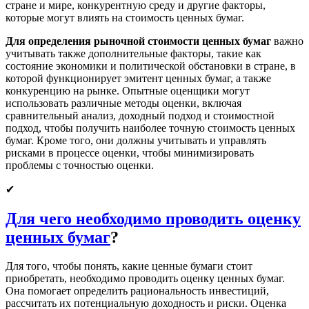
стране и мире, конкурентную среду и другие факторы,
Оценка активов
которые могут влиять на стоимость ценных бумаг.
18
Оценка автомобилей
от 5 000
от 2
Оценка Оргтехники,
Для определения рыночной стоимости ценных бумаг
важно
вычислительной
от 1 000, но не менее 15
учитывать также дополнительные факторы, такие как
19
от 2
техники, хоз.
000 за отчет
состояние экономики и политической обстановки в стране, в
инвентаря
которой функционирует эмитент ценных бумаг, а также
Оценка
конкуренцию на рынке. Опытные оценщики могут
от 1 500, но не менее 15
20
технологического
от 2
использовать различные методы оценки, включая
000 за отчет
оборудования
сравнительный анализ, доходный подход и стоимостной
Оценка Специального
от 5 000, но не менее 15
подход, чтобы получить наиболее точную стоимость ценных
21
от 3
оборудования
000 за отчет
бумаг. Кроме того, они должны учитывать и управлять
рисками в процессе оценки, чтобы минимизировать
Оценка
22
проблемы с точностью оценки.
Железнодорожного
от 35 000
от 5
транспорта
(1 ед.)
✔
Оценка Морских и
23
речных судов,
от 90 000
от 5
Для чего необходимо проводить оценку
отнесенных к
недвижимости (1 ед.)
ценных бумаг
?
24
Оценка Самолетов и
от 75 000
от 5
вертолетов
(1 ед.)
Для того, чтобы понять, какие ценные бумаги стоит
Оценка нематериальных активов и интеллектуальной
приобретать, необходимо проводить оценку ценных бумаг.
собственности
Она помогает определить рациональность инвестиций,
25
Оценка патента
от 100 000
от 5
рассчитать их потенциальную доходность и риски. Оценка
Оценка товарного