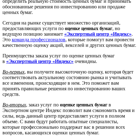
определить реальную стоимость ценных бумаг и принимать
35
Оценка оружия
от 1 500
от 3
обоснованные решения по инвестированию или продаже
Оценка содержимого
36
от 1 500
от 3
ценных бумаг.
банковской ячейки
Оценка акций, ценных
37
от 1 500
от 3
Сегодня на рынке существует множество организаций,
бумаг
предоставляющих услуги по
оценке ценных бумаг
, но
ведущую позицию занимает
«Экспертный центр
«
Индекс»
.
Это
команда профессионалов
, которые помогут вам провести
качественную оценку акций, векселей и других ценных бумаг.
Преимущества заказа услуг по оценке ценных бумаг
в
«Экспертный центр
«
Индекс»
очевидны.
Во-первых
, вы получите высокоточную оценку, которая будет
соответствовать актуальному состоянию рынка и учитывать
все изменения, происходящие в нем. Это поможет вам
принять правильные решения по инвестированию ваших
средств.
Во-вторых
, заказ услуг по
оценке ценных бумаг
в
Экспертном центре Индекс позволит вам сэкономить время и
силы, ведь данный центр предоставляет услуги в полном
объеме. С вами будут работать опытные специалисты,
которые профессионально поддержат вас в решении всех
вопросов, касающихся оценки ценных бумаг.