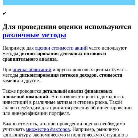
Оценка Коммерческая
7
от 35 000
от 3
недвижимость
Оценка Офисных
✔
8
от 25 000
от 3
помещений
9
Оценка зданий
от 20 000
от 3
Для проведения оценки используются
10
Оценка сооружений
от 20 000
от 3
различные методы
Оценка арендной
11
от 25 000
от 3
ставки
Например, для
оценки стоимости акций
часто используют
Объекты
методы
дисконтирования денежных потоков и
12
незавершенного
от 40 000
от 5
сравнительного анализа
.
строительства
Оценка арендной
13
от 25 000
от 3
При
оценке облигаций
и других долговых ценных бумаг -
платы
методы
дисконтирования потоков доходов, стоимости
Оценка
замены
и другие.
14
Имущественного
от 70 000
от 5
комплекса
Также проводится
детальный анализ финансовых
Оценка нефтяных
вложений компаний
. Это позволяет оценить доходность
15
от 100 000
от 5
скважин
инвестиций в различные активы и степень риска. Такой
Оценка бизнеса
анализ необходим для принятия решения об инвестировании
или диверсификации портфеля.
Оценка Бизнеса (доли
16
в уставном капитале,
от 90 000
от 5
Важно отметить, что при проведении оценки необходимо
пакет акций)
учитывать
множество факторов
. Например, рыночную
17
Оценка ценных бумаг
от 30 000
от 2
конъюнктуру, экономическую и политическую ситуацию в