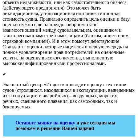
4
от 7 000
от 5
объекта недвижимости, или как самостоятельного бизнеса
участком
(действующего предприятия). Это может быть
Оценка гаража-
ликвидационная, утилизационная или инвестиционная
5
от 3 000
от 3
машиноместа
стоимость судна. Правильно определить цель оценки и базу
6
Оценка ущерба
от 5 000
от 4
оценки нужно еще на преддоговорном этапе
Оценка комерческой недвижимости
взаимоотношений между судовладельцем, оценщиком и
Оценка Коммерческая
заинтересованными третьими лицами (банком, инвестором,
7
от 35 000
от 3
недвижимость
страховой компанией). И в этом помогут действующие
Оценка Офисных
Стандарты оценки, которые нацелены в первую очередь на
8
от 25 000
от 3
помещений
полное удовлетворение прав потребителей на оценочные
услуги, на оценку высокого качества, выполненную
9
Оценка зданий
от 20 000
от 3
высококвалифицированными профессионалами.
10
Оценка сооружений
от 20 000
от 3
Оценка арендной
11
от 25 000
от 3
✔
ставки
Объекты
Экспертный центр «Индекс» проводит оценку всех типов
12
незавершенного
от 40 000
от 5
судов (строящихся, находящихся в эксплуатации, выведенных
строительства
из эксплуатации и аварийных) – воздушных, морских,
Оценка арендной
речных, смешанного плавания, как самоходных, так и
13
от 25 000
от 3
платы
буксируемых.
Оценка
14
Имущественного
от 70 000
от 5
комплекса
Оставьте заявку на оценку
и уже сегодня мы
поможем в решении Вашей задачи!
Оценка нефтяных
15
от 100 000
от 5
скважин