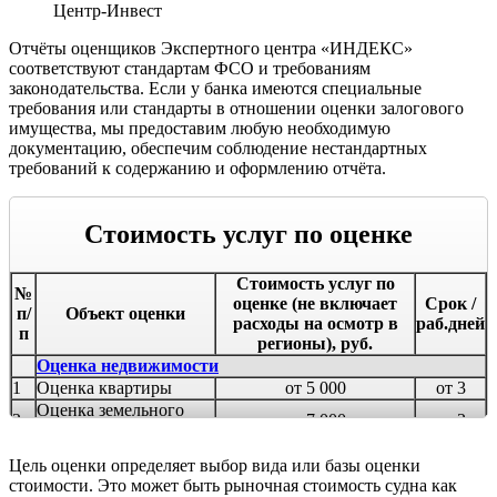
Центр-Инвест
Отчёты оценщиков Экспертного центра «ИНДЕКС»
соответствуют стандартам ФСО и требованиям
законодательства. Если у банка имеются специальные
требования или стандарты в отношении оценки залогового
имущества, мы предоставим любую необходимую
документацию, обеспечим соблюдение нестандартных
требований к содержанию и оформлению отчёта.
Стоимость услуг по оценке
Стоимость услуг по
№
оценке (не включает
Срок /
п/
Объект оценки
расходы на осмотр в
раб.дней
п
регионы), руб.
Оценка недвижимости
1
Оценка квартиры
от 5 000
от 3
Оценка земельного
2
от 7 000
от 3
участка
Оценка загородного
3
от 6 000
от 4
Цель оценки определяет выбор вида или базы оценки
дома
стоимости. Это может быть рыночная стоимость судна как
Оценка дома с