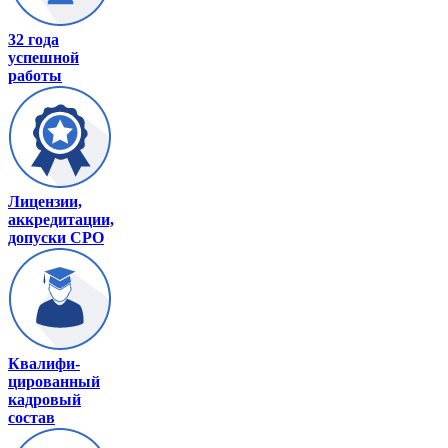
32 года
успешной
работы
Лицензии,
аккредитации,
допуски СРО
Квалифи-
цированный
кадровый
состав