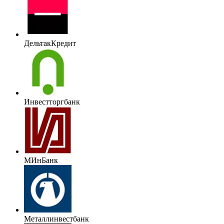
ДельтакКредит
Инвестторгбанк
МИнБанк
Металлинвестбанк