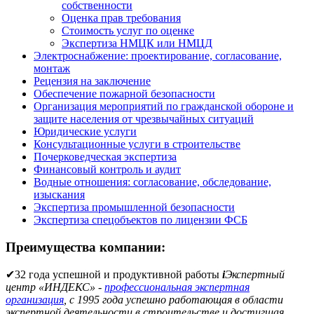
собственности
Оценка прав требования
Стоимость услуг по оценке
Экспертиза НМЦК или НМЦД
Электроснабжение: проектирование, согласование,
монтаж
Рецензия на заключение
Обеспечение пожарной безопасности
Организация мероприятий по гражданской обороне и
защите населения от чрезвычайных ситуаций
Юридические услуги
Консультационные услуги в строительстве
Почерковедческая экспертиза
Финансовый контроль и аудит
Водные отношения: согласование, обследование,
изыскания
Экспертиза промышленной безопасности
Экспертиза спецобъектов по лицензии ФСБ
Преимущества компании:
✔
32 года успешной и продуктивной работы
i
Экспертный
центр «ИНДЕКС» -
профессиональная экспертная
организация
, с 1995 года успешно работающая в области
экспертной деятельности в строительстве и достигшая