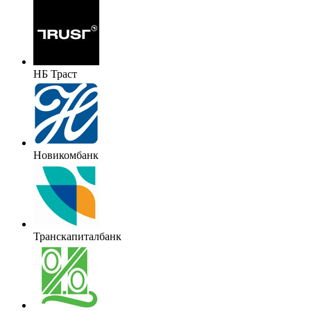
НБ Траст
Новикомбанк
Транскапиталбанк