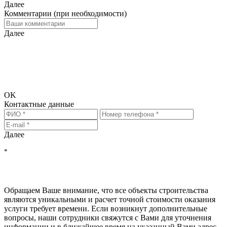
Далее
Комментарии (при необходимости)
Далее
Исходя из введённых Вами данных требуется дополнительная
информация. Просьба перейти на следующий шаг и ввести
информацию для связи, чтобы мы смогли предоставить Вам
более точный расчёт стоимости.
OK
Контактные данные
Далее
*
Нажимая на кнопку "РАССЧИТАТЬ", Вы соглашаетесь на
обработку персональных данных
, с
политикой обработки
персональных данных
и с
политикой конфиденциальности
Обращаем Ваше внимание, что все объекты строительства
являются уникальными и расчет точной стоимости оказания
услуги требует времени. Если возникнут дополнительные
вопросы, наши сотрудники свяжутся с Вами для уточнения
информации и в ближайшее время на указанный Вами адрес