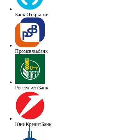
Банк Открытие
Промсвязьбанк
РоссельхозБанк
ЮниКредитБанк