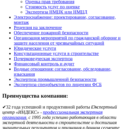
Оценка прав требования
Стоимость услуг по оценке
Экспертиза НМЦК или НМЦД
Электроснабжение: проектирование, согласование,
монтаж
Рецензия на заключение
Обеспечение пожарной безопасности
Организация мероприятий по гражданской обороне и
защите населения от чрезвычайных ситуаций
Юридические услуги
Консультационные услуги в строительстве
Почерковедческая экспертиза
Финансовый контроль и аудит
Водные отношения: согласование, обследование,
изыскания
Экспертиза промышленной безопасности
Экспертиза спецобъектов по лицензии ФСБ
Преимущества компании:
✔
32 года успешной и продуктивной работы
i
Экспертный
центр «ИНДЕКС» -
профессиональная экспертная
организация
, с 1995 года успешно работающая в области
экспертной деятельности в строительстве и достигшая
значительных результатов и признания в данном сегменте