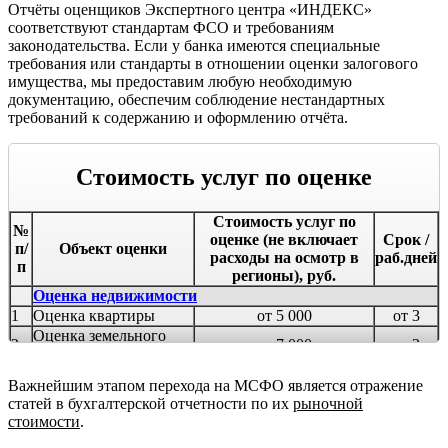
Отчёты оценщиков Экспертного центра «ИНДЕКС»
соответствуют стандартам ФСО и требованиям
законодательства. Если у банка имеются специальные
требования или стандарты в отношении оценки залогового
имущества, мы предоставим любую необходимую
документацию, обеспечим соблюдение нестандартных
требований к содержанию и оформлению отчёта.
Стоимость услуг по оценке
Стоимость услуг по
№
оценке (не включает
Срок /
п/
Объект оценки
расходы на осмотр в
раб.дней
п
регионы), руб.
Оценка недвижимости
1
Оценка квартиры
от 5 000
от 3
Оценка земельного
2
от 7 000
от 3
участка
Оценка загородного
3
от 6 000
от 4
Важнейшим этапом перехода на МСФО является отражение
дома
статей в бухгалтерской отчетности по их
рыночной
Оценка дома с
4
от 7 000
от 5
стоимости
.
участком