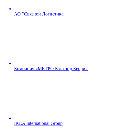
34
Отчет об оценке
от 15 000
от 3
квартиры
АО "Связной Логистика"
Оценка имущества
35
Оценка оружия
от 1 500
от 3
Оценка содержимого
36
от 1 500
от 3
банковской ячейки
Оценка акций, ценных
37
от 1 500
от 3
бумаг
Компания «МЕТРО Кэш энд Керри»
IKEA International Group