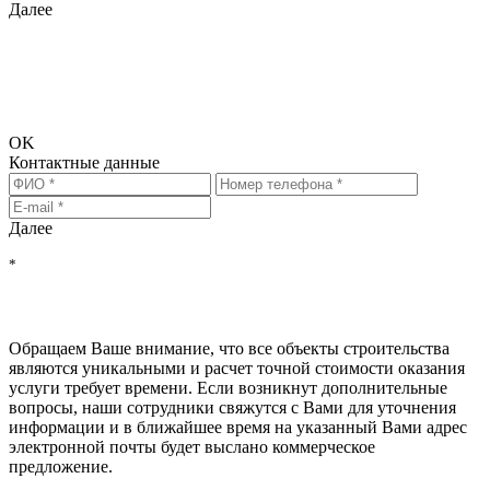
Далее
Исходя из введённых Вами данных требуется дополнительная
информация. Просьба перейти на следующий шаг и ввести
информацию для связи, чтобы мы смогли предоставить Вам
более точный расчёт стоимости.
OK
Контактные данные
Далее
*
Нажимая на кнопку "РАССЧИТАТЬ", Вы соглашаетесь на
обработку персональных данных
, с
политикой обработки
персональных данных
и с
политикой конфиденциальности
Обращаем Ваше внимание, что все объекты строительства
являются уникальными и расчет точной стоимости оказания
услуги требует времени. Если возникнут дополнительные
вопросы, наши сотрудники свяжутся с Вами для уточнения
информации и в ближайшее время на указанный Вами адрес
электронной почты будет выслано коммерческое
предложение.