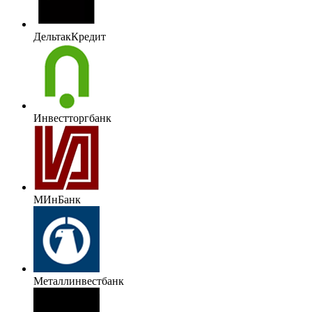
ДельтакКредит
Инвестторгбанк
МИнБанк
Металлинвестбанк