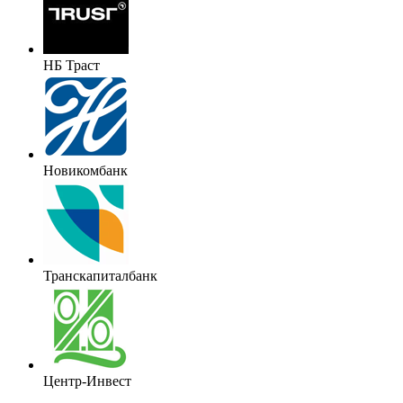
НБ Траст
Новикомбанк
Транскапиталбанк
Центр-Инвест