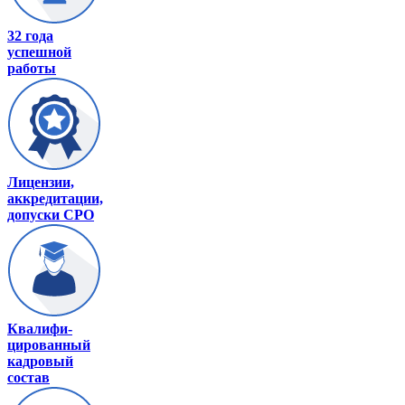
32 года
успешной
работы
Лицензии,
аккредитации,
допуски СРО
Квалифи-
цированный
кадровый
состав