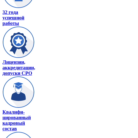
32 года
успешной
работы
Лицензии,
аккредитации,
допуски СРО
Квалифи-
цированный
кадровый
состав