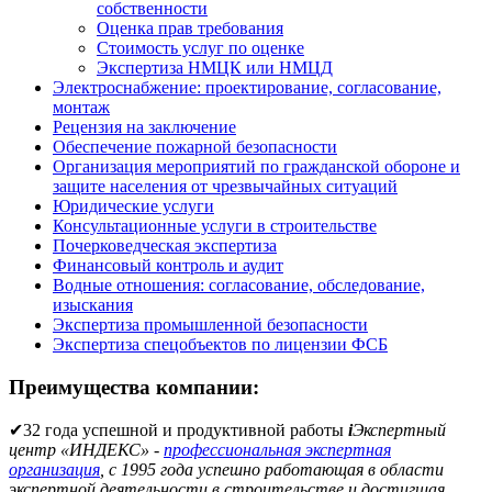
собственности
Оценка прав требования
Стоимость услуг по оценке
Экспертиза НМЦК или НМЦД
Электроснабжение: проектирование, согласование,
монтаж
Рецензия на заключение
Обеспечение пожарной безопасности
Организация мероприятий по гражданской обороне и
защите населения от чрезвычайных ситуаций
Юридические услуги
Консультационные услуги в строительстве
Почерковедческая экспертиза
Финансовый контроль и аудит
Водные отношения: согласование, обследование,
изыскания
Экспертиза промышленной безопасности
Экспертиза спецобъектов по лицензии ФСБ
Преимущества компании:
✔
32 года успешной и продуктивной работы
i
Экспертный
центр «ИНДЕКС» -
профессиональная экспертная
организация
, с 1995 года успешно работающая в области
экспертной деятельности в строительстве и достигшая