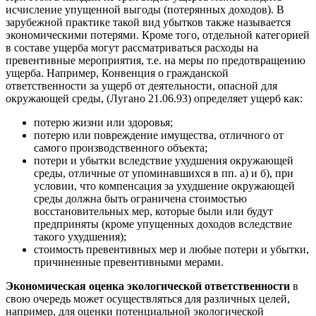
исчисление упущенной выгоды (потерянных доходов). В
зарубежной практике такой вид убытков также называется
экономическими потерями. Кроме того, отдельной категорией
в составе ущерба могут рассматриваться расходы на
превентивные мероприятия, т.е. на меры по предотвращению
ущерба. Например, Конвенция о гражданской
ответственности за ущерб от деятельности, опасной для
окружающей среды, (Лугано 21.06.93) определяет ущерб как:
потерю жизни или здоровья;
потерю или повреждение имущества, отличного от
самого производственного объекта;
потери и убытки вследствие ухудшения окружающей
среды, отличные от упоминавшихся в пп. а) и б), при
условии, что компенсация за ухудшение окружающей
среды должна быть ограничена стоимостью
восстановительных мер, которые были или будут
предприняты (кроме упущенных доходов вследствие
такого ухудшения);
стоимость превентивных мер и любые потери и убытки,
причиненные превентивными мерами.
Экономическая оценка экологической ответственности
в
свою очередь может осуществляться для различных целей,
например, для оценки потенциальной экологической