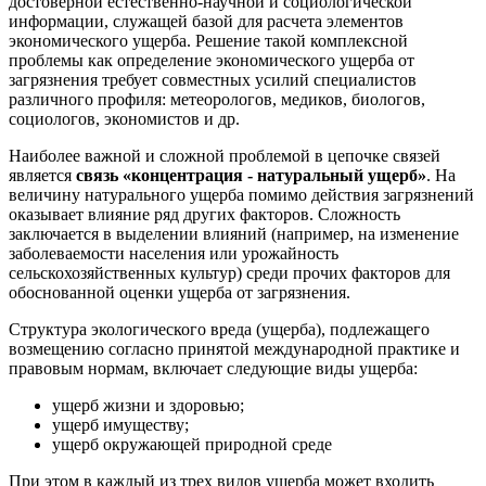
достоверной естественно-научной и социологической
информации, служащей базой для расчета элементов
экономического ущерба. Решение такой комплексной
проблемы как определение экономического ущерба от
загрязнения требует совместных усилий специалистов
различного профиля: метеорологов, медиков, биологов,
социологов, экономистов и др.
Наиболее важной и сложной проблемой в цепочке связей
является
связь «концентрация - натуральный ущерб»
. На
величину натурального ущерба помимо действия загрязнений
оказывает влияние ряд других факторов. Сложность
заключается в выделении влияний (например, на изменение
заболеваемости населения или урожайность
сельскохозяйственных культур) среди прочих факторов для
обоснованной оценки ущерба от загрязнения.
Структура экологического вреда (ущерба), подлежащего
возмещению согласно принятой международной практике и
правовым нормам, включает следующие виды ущерба:
ущерб жизни и здоровью;
ущерб имуществу;
ущерб окружающей природной среде
При этом в каждый из трех видов ущерба может входить