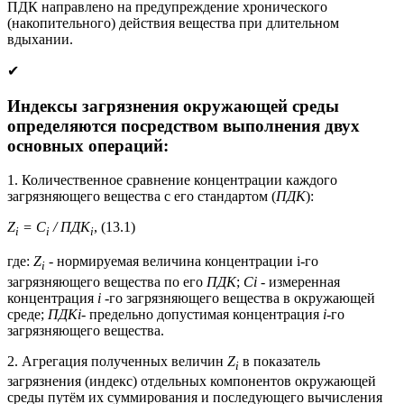
ПДК направлено на предупреждение хронического
(накопительного) действия вещества при длительном
вдыхании.
✔
Индексы загрязнения окружающей среды
определяются посредством выполнения двух
основных операций:
1. Количественное сравнение концентрации каждого
загрязняющего вещества с его стандартом (
ПДК
):
Z
= C
/ ПДК
, (13.1)
i
i
i
где:
Z
- нормируемая величина концентрации i-го
i
загрязняющего вещества по егo
ПДК
;
Ci
- измеренная
концентрация
i
-го загрязняющего вещества в окружающей
среде;
ПДКi
- предельно допустимая концентрация
i
-го
загрязняющего вещества.
2. Агрегация полученных величин
Z
в показатель
i
загрязнения (индекс) отдельных компонентов окружающей
среды путём их суммирования и последующего вычисления